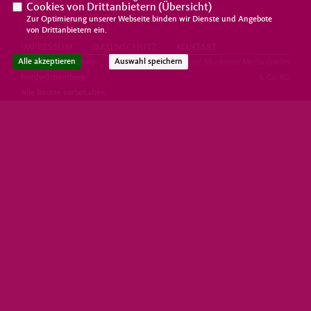
Cookies von Drittanbietern (
Übersicht
)
Zur Optimierung unserer Webseite binden wir Dienste und Angebote
von Drittanbietern ein.
IMPRESSUM
DATENSCHUTZ
KONTAKT
Alle akzeptieren
Auswahl speichern
@2026 Frauen Union
Realisation: Sharkness Media GmbH
Nordwürttemberg
& Co. KG
Alle Rechte vorbehalten.